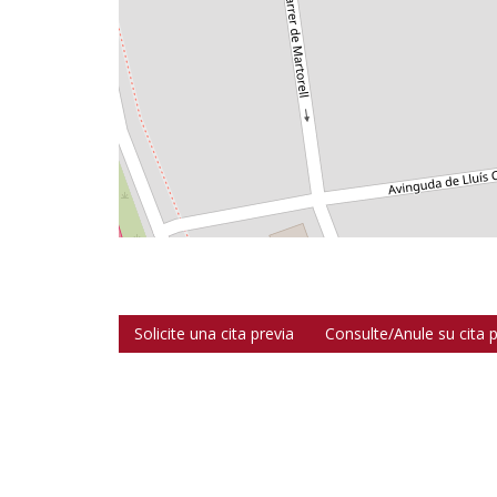
Solicite una cita previa
Consulte/Anule su cita p